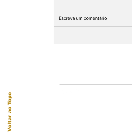
Escreva um comentário
O fascinante mundo da
produção de filmes de
animação
Receba nossas atual
Voltar ao Topo