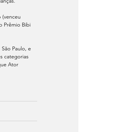
ianças.
o (venceu 
o Prêmio Bibi 
 São Paulo, e 
s categorias 
ue Ator 