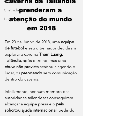
caverna da Tailândia 
Variedades
prenderam a 
Criatividade
atenção do mundo 
Literatura
em 2018
Em 23 de Junho de 2018, uma 
equipe 
de futebol
 e seu o treinador decidiram 
explorar a caverna 
Tham Luang, 
Tailândia,
 após o treino, mas uma 
chuva não prevista
 acabou alagando o 
lugar, os 
prendendo
 sem comunicação 
dentro do caverna. 
Infelizmente, nenhum membro das 
autoridades tailandesas conseguiram 
alcançar a equipe presa e o 
país 
solicitou ajuda internacional
, pedindo 