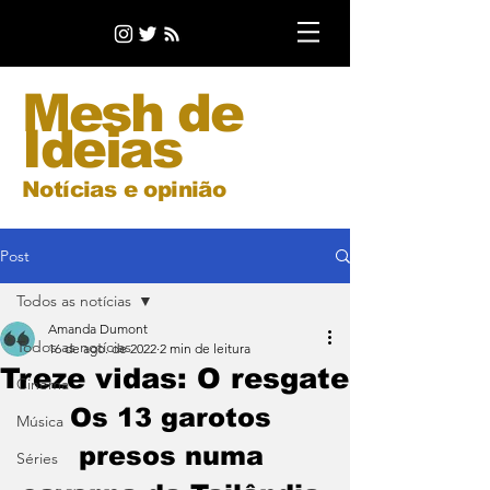
Mesh de
Ideias
Notícias e opinião
Post
Todos as notícias
Amanda Dumont
Todos as notícias
16 de ago. de 2022
2 min de leitura
Treze vidas: O resgate
Cinema
Os 13 garotos 
Música
presos numa 
Séries