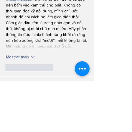
nên bấm vào xem thử cho biết. Không có 
thời gian đọc kỹ nội dung, mình chỉ lướt 
nhanh để coi cách họ làm giao diện thôi. 
Cảm giác đầu tiên là trang nhìn gọn và dễ 
thở, không bị nhồi chữ quá nhiều. Mấy phần 
thông tin được chia thành từng khối rõ ràng 
nên kéo xuống khá “mượt”, mắt không bị rối. 
Mình cũng để ý menu đặt ở chỗ dễ…
Mostrar mais
Curtir
Responder
lydiaharve.y50.4.4.4
27 de jul.
luck8 com
 mình cũng chỉ ghé thử vì thấy mọi 
người bàn tán mấy hôm nay thôi. Không có 
ngồi tìm hiểu sâu hay bấm linh tinh, chủ yếu 
xem giao diện có dễ nhìn không. Cảm giác 
đầu tiên là trang sắp xếp khá “ngay hàng 
thẳng lối”, các khối nội dung tách bạch nên 