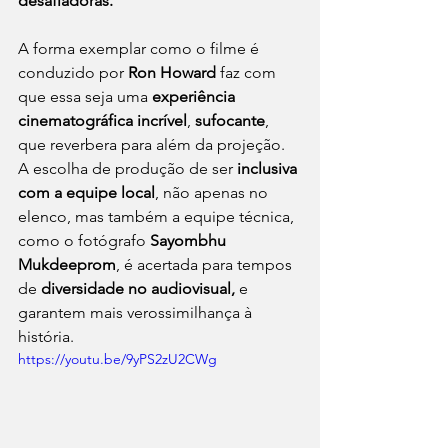
desafiadoras. 
A forma exemplar como o filme é 
conduzido por 
Ron Howard
 faz com 
que essa seja uma 
experiência 
cinematográfica incrível
, 
sufocante
, 
que reverbera para além da projeção. 
A escolha de produção de ser 
inclusiva 
com a equipe local
, não apenas no 
elenco, mas também a equipe técnica, 
como o fotógrafo 
Sayombhu 
Mukdeeprom
, é acertada para tempos 
de 
diversidade no audiovisual,
 e 
garantem mais verossimilhança à 
história.
https://youtu.be/9yPS2zU2CWg