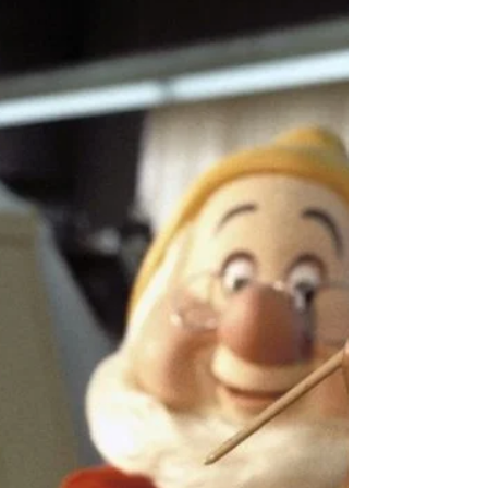
Revival chega no HBO Max com enredo
parecido ao original Pretty Little Liars: Um
novo pecado mal estreou na plataforma da
HBO Max e já...