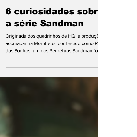
Amanda Dumont
17 de ago. de 2022
1 min de leitura
6 curiosidades sobre
a série Sandman
Originada dos quadrinhos de HQ, a produção
acomapanha Morpheus, conhecido como Rei
dos Sonhos, um dos Perpétuos Sandman foi
uma das...