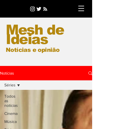
Mesh de
Ideias
Notícias e opinião
Notícias
Séries
Todos
as
notícias
Cinema
Música