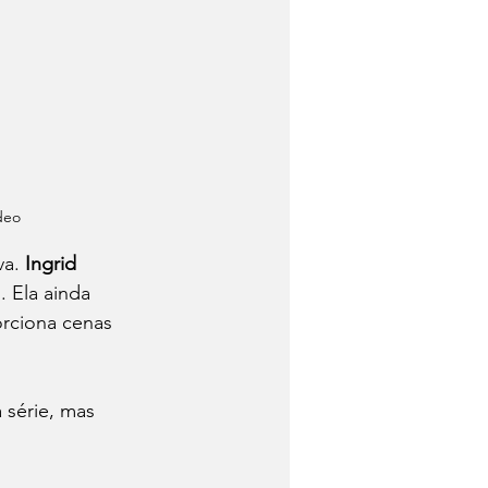
deo
a. 
Ingrid
 Ela ainda 
orciona cenas 
 série, mas 