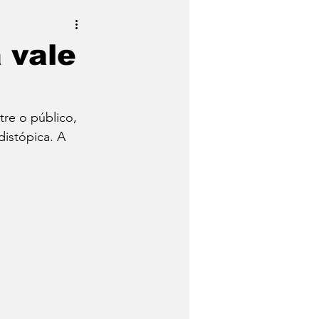
 vale
re o público, 
istópica. A 