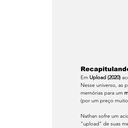
Recapituland
Em 
Upload (2020)
 a
Nesse universo, as p
memórias para um 
m
(por um preço muito 
Nathan sofre um aci
"upload" de suas me