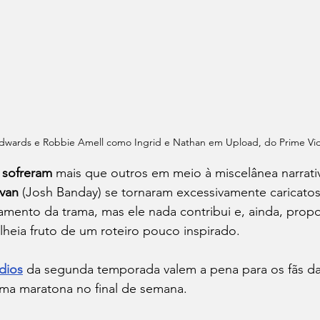
Edwards e Robbie Amell como Ingrid e Nathan em Upload, do Prime Vi
 sofreram
 mais que outros em meio à miscelânea narrativ
Ivan 
(Josh Banday) se tornaram excessivamente caricatos.
amento da trama, mas ele nada contribui e, ainda, prop
heia fruto de um roteiro pouco inspirado.
dios
 da segunda temporada valem a pena para os fãs da
ma maratona no final de semana.  