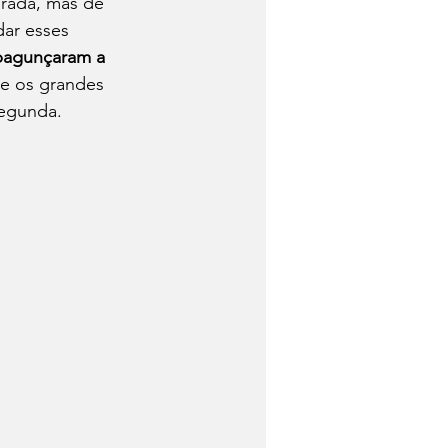
rada, mas de 
ar esses 
bagunçaram a 
 e os grandes 
egunda. 