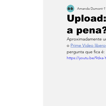
Amanda Dumont
1
Upload
a pena
Aproximadamente u
o 
Prime Video libero
pergunta que fica é: 
https://youtu.be/9dx