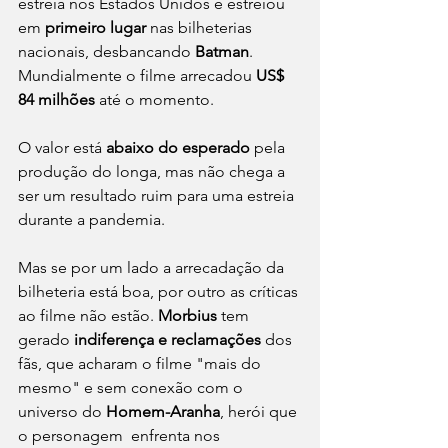
estreia nos Estados Unidos e estreiou 
em 
primeiro lugar
 nas bilheterias 
nacionais, desbancando 
Batman
. 
Mundialmente o filme arrecadou 
US$ 
84 milhões
 até o momento.
O valor está 
abaixo do esperado
 pela 
produção do longa, mas não chega a 
ser um resultado ruim para uma estreia 
durante a pandemia. 
Mas se por um lado a arrecadação da 
bilheteria está boa, por outro as críticas 
ao filme não estão. 
Morbius
 tem 
gerado 
indiferença e reclamações
 dos 
fãs, que acharam o filme "mais do 
mesmo" e sem conexão com o 
universo do 
Homem-Aranha
, herói que 
o personagem  enfrenta nos 