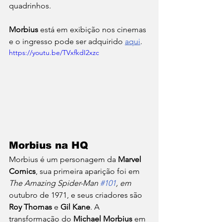
quadrinhos.
Morbius
 está em exibição nos cinemas 
e o ingresso pode ser adquirido 
aqui
.   
https://youtu.be/TVxfkdI2xzc
Morbius na HQ
Morbius é um personagem da 
Marvel 
Comics
, sua primeira aparição foi em 
The Amazing Spider-Man 
#101
, em 
outubro de 1971, e seus criadores são 
Roy Thomas
 e
 Gil Kane
. A 
transformação do 
Michael Morbius
 em 