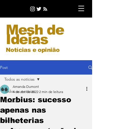
Mesh de
Ideias
Notícias e opinião
Post
Todos as notícias
Amanda Dumont
Todos as notícias
4 de abr. de 2022
2 min de leitura
Morbius: sucesso
Cinema
apenas nas
Música
bilheterias
Séries