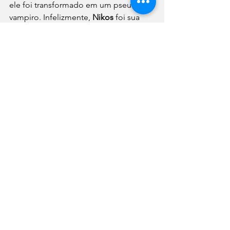
ele foi transformado em um pseudo-
vampiro. Infelizmente, 
Nikos
 foi sua 
primeira vitima e por pouco 
Martine
não teve o mesmo fim.
Cinema
Ver tudo
Posts recentes