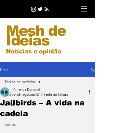
Mesh de
Ideias
Notícias e opinião
Post
Todos as notícias
Amanda Dumont
Todos as notícias
14 de ago. de 2019
1 min de leitura
Jailbirds – A vida na
Cinema
cadeia
Música
Séries