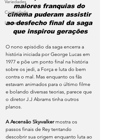
Variedades
maiores franquias do 
Criatividade
cinema puderam assistir 
ao desfecho final da saga 
Literatura
que inspirou gerações
O nono episódio da saga encerra a 
história iniciada por George Lucas em 
1977 e põe um ponto final na história 
sobre os jedi, a Força e luta do bem 
contra o mal. Mas enquanto os fãs 
estavam animados para o último filme 
e bolando diversas teorias, parece que 
o diretor J.J Abrams tinha outros 
planos. 
A Ascensão Skywalker
 mostra os 
passos finais de Rey tentando 
descobrir sua origem enquanto luta ao 