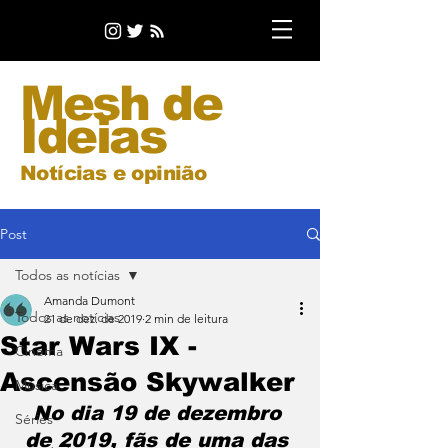
Mesh de
Ideias
Notícias e opinião
Post
Todos as notícias
Amanda Dumont
Todos as notícias
21 de dez. de 2019
2 min de leitura
Star Wars IX -
Cinema
Ascensão Skywalker
Música
No dia 19 de dezembro 
Séries
de 2019, fãs de uma das 