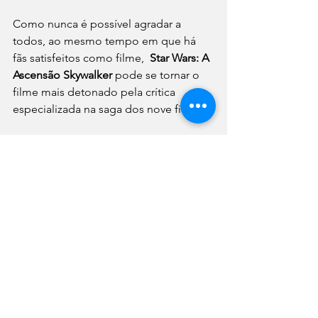
Como nunca é possível agradar a 
todos, ao mesmo tempo em que há 
fãs satisfeitos como filme,  
Star Wars: A 
Ascensão Skywalker
 pode se tornar o 
filme mais detonado pela crítica 
especializada na saga dos nove filmes.
De acordo com o site de  crítica de 
cinema Rotten Tomates, o último 
lançamento da série recebeu avaliação 
positiva de 56% dos críticos. Somente 
“Phantom Menace”, o episódio I 
lançado em 1999, recebeu menos 
opiniões favoráveis, de 53%. O website 
ainda está compilando críticas, mas já 
postou 43 avaliações, incluindo seis de 
comentaristas importantes da 
imprensa.