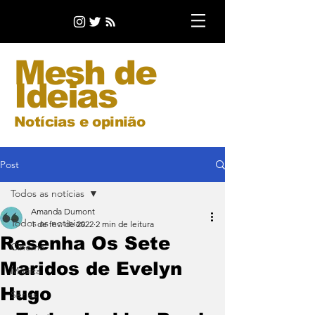
Mesh de
Ideias
Notícias e opinião
Post
Todos as notícias
Amanda Dumont
Todos as notícias
1 de fev. de 2022
2 min de leitura
Resenha Os Sete
Cinema
Maridos de Evelyn
Música
Hugo
Séries