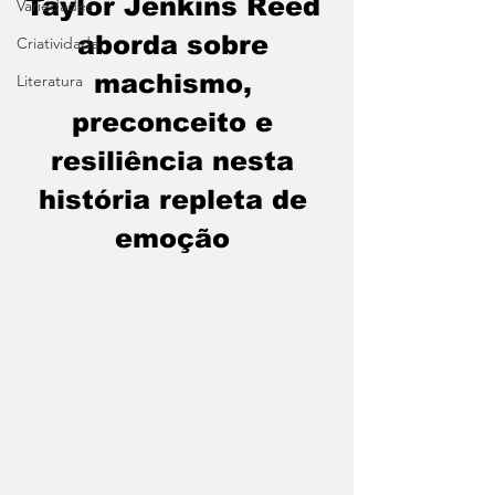
Taylor Jenkins Reed 
Variedades
aborda sobre 
Criatividade
machismo, 
Literatura
preconceito e 
resiliência nesta 
história repleta de 
emoção 