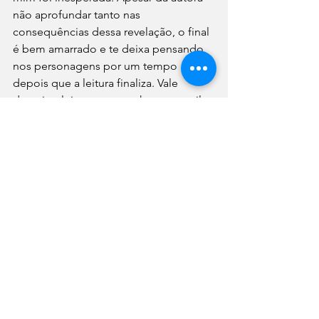
não aprofundar tanto nas 
consequências dessa revelação, o final 
é bem amarrado e te deixa pensando 
nos personagens por um tempo 
depois que a leitura finaliza. Vale 
demais a leitura para conhecer o estilo 
da Taylor Jenkins Reid. 
Literatura
Ver tudo
Posts recentes