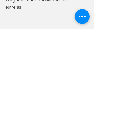
estrelas. 
O livro é publicado pela editora Darkside 
Rastro de Sangue
A série tem até o momento três títulos 
traduzidos no Brasil pela editora 
Darkside. Cada livro leva Audrey Rose a 
enfrentar um novo vilão histórico, 