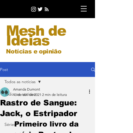
Mesh de
Ideias
Notícias e opinião
Post
Todos as notícias
Amanda Dumont
Todos as notícias
13 de abr. de 2021
2 min de leitura
Rastro de Sangue:
Cinema
Jack, o Estripador
Música
Primeiro livro da 
Séries