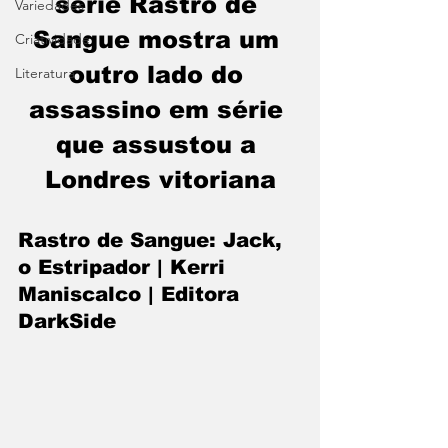
série Rastro de 
Variedades
Sangue mostra um 
Criatividade
outro lado do 
Literatura
assassino em série 
que assustou a 
Londres vitoriana
Rastro de Sangue: Jack, 
o Estripador | Kerri 
Maniscalco | Editora 
DarkSide 