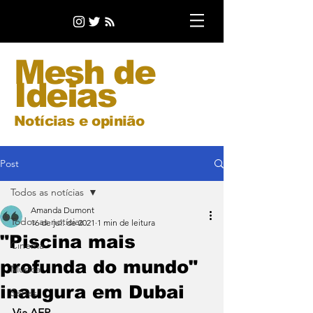
Mesh de
Ideias
Notícias e opinião
Post
Todos as notícias
Amanda Dumont
Todos as notícias
16 de jul. de 2021
1 min de leitura
"Piscina mais
Cinema
profunda do mundo"
Música
inaugura em Dubai
Séries
Via AFP