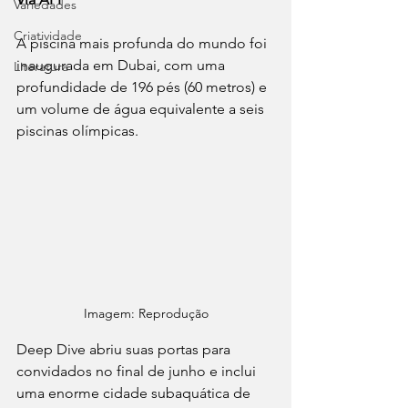
Variedades
Criatividade
A piscina mais profunda do mundo foi 
inaugurada em Dubai, com uma 
Literatura
profundidade de 196 pés (60 metros) e 
um volume de água equivalente a seis 
piscinas olímpicas. 
Imagem: Reprodução
Deep Dive abriu suas portas para 
convidados no final de junho e inclui 
uma enorme cidade subaquática de 