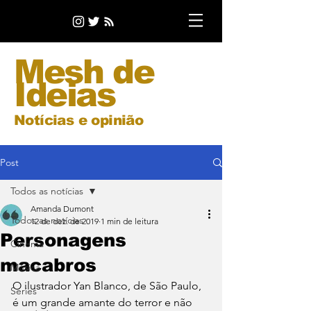
Mesh de
Ideias
Notícias e opinião
Post
Todos as notícias
Amanda Dumont
Todos as notícias
12 de dez. de 2019
1 min de leitura
Personagens
Cinema
macabros
Música
O ilustrador Yan Blanco, de São Paulo, 
Séries
é um grande amante do terror e não 