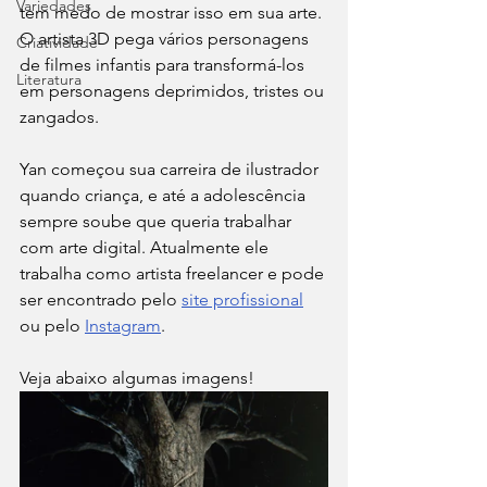
Variedades
tem medo de mostrar isso em sua arte. 
O artista 3D pega vários personagens 
Criatividade
de filmes infantis para transformá-los 
Literatura
em personagens deprimidos, tristes ou 
zangados. 
Yan começou sua carreira de ilustrador 
quando criança, e até a adolescência 
sempre soube que queria trabalhar 
com arte digital. Atualmente ele 
trabalha como artista freelancer e pode 
ser encontrado pelo 
site profissional
ou pelo 
Instagram
. 
Veja abaixo algumas imagens!