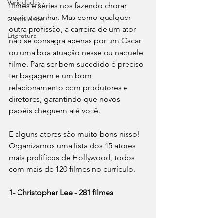
Variedades
filmes e séries nos fazendo chorar, 
sorrir e sonhar. Mas como qualquer 
Criatividade
outra profissão, a carreira de um ator 
Literatura
não se consagra apenas por um Oscar 
ou uma boa atuação nesse ou naquele 
filme. Para ser bem sucedido é preciso 
ter bagagem e um bom 
relacionamento com produtores e 
diretores, garantindo que novos 
papéis cheguem até você. 
E alguns atores são muito bons nisso! 
Organizamos uma lista dos 15 atores 
mais prolíficos de Hollywood, todos 
com mais de 120 filmes no currículo. 
1- Christopher Lee - 281 filmes