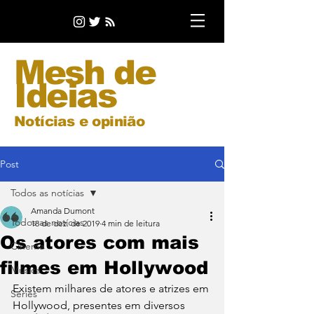
Mesh de
Ideias
Notícias e opinião
Post
Todos as notícias
Amanda Dumont
Todos as notícias
18 de dez. de 2019
4 min de leitura
Os atores com mais
Cinema
filmes em Hollywood
Música
Existem milhares de atores e atrizes em 
Séries
Hollywood, presentes em diversos 