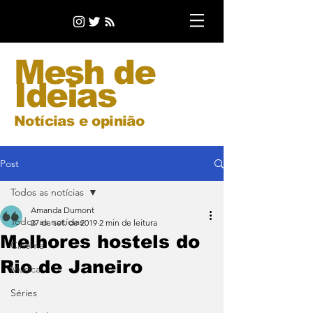
Mesh de
Ideias
Notícias e opinião
Post
Todos as notícias
Amanda Dumont
Todos as notícias
27 de set. de 2019
2 min de leitura
Melhores hostels do
Cinema
Rio de Janeiro
Música
Séries