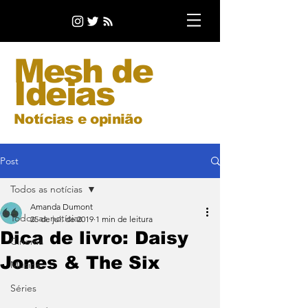
Mesh de
Ideias
Notícias e opinião
Post
Todos as notícias
Amanda Dumont
Todos as notícias
25 de jul. de 2019
1 min de leitura
Dica de livro: Daisy
Cinema
Jones & The Six
Música
Séries