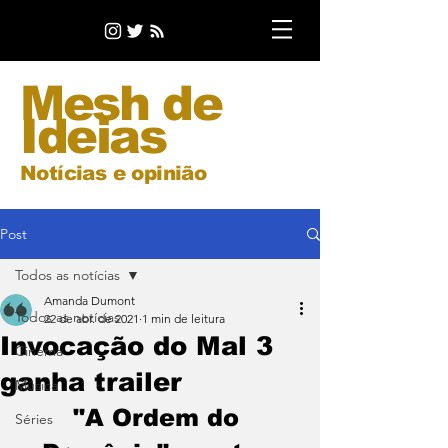
Mesh de
Ideias
Notícias e opinião
Post
Todos as notícias
Amanda Dumont
Todos as notícias
22 de abr. de 2021
1 min de leitura
Invocação do Mal 3
Cinema
ganha trailer
Música
"A Ordem do 
Séries