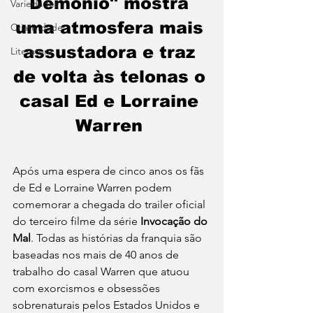
Demônio" mostra 
Variedades
uma atmosfera mais 
Criatividade
assustadora e traz 
Literatura
de volta às telonas o 
casal Ed e Lorraine 
Warren 
Após uma espera de cinco anos os fãs 
de Ed e Lorraine Warren podem 
comemorar a chegada do trailer oficial 
do terceiro filme da série 
Invocação do 
Mal
. Todas as histórias da franquia são 
baseadas nos mais de 40 anos de 
trabalho do casal Warren que atuou 
com exorcismos e obsessões 
sobrenaturais pelos Estados Unidos e 