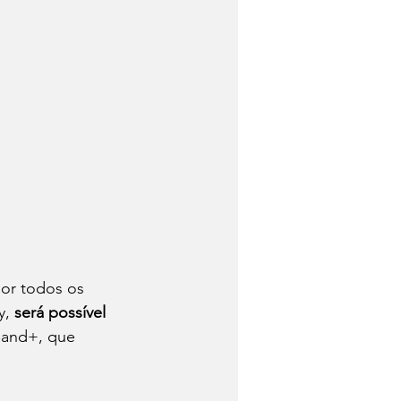
or todos os 
, 
será possível 
Band+, que 