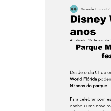
Amanda Dumont
6
Disney 
anos
Atualizado:
16 de nov. de 
Parque M
fe
Desde o dia 01 de ou
World Flórida
 podem 
50 anos do parque
. 
Para celebrar com est
ganhou uma nova ro