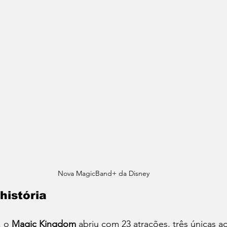
Nova MagicBand+ da Disney
história
 o 
Magic Kingdom
 abriu com 23 atrações, três únicas a