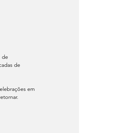
 de 
cadas de 
celebrações em 
etornar. 