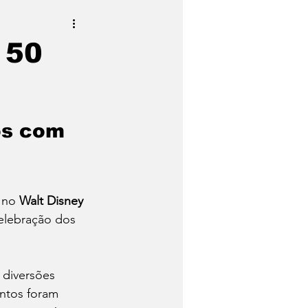
 50
os com 
 no 
Walt Disney 
celebração dos 
 diversões 
ntos foram 