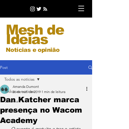
Mesh de
Ideias
Notícias e opinião
Post
Todos as notícias
Amanda Dumont
Todos as notícias
26 de out. de 2019
1 min de leitura
Dan Katcher marca
Cinema
presença no Wacom
Música
Academy
Séries
O evento é gratuito e traz o artista 