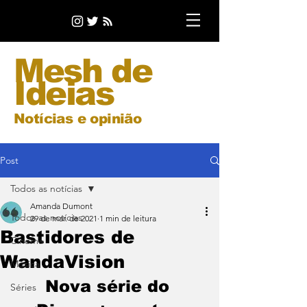
Mesh de
Ideias
Notícias e opinião
Post
Todos as notícias
Amanda Dumont
Todos as notícias
29 de mar. de 2021
1 min de leitura
Bastidores de
Cinema
WandaVision
Música
Nova série do 
Séries