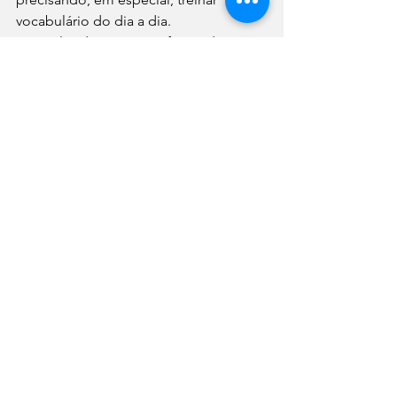
vocabulário do dia a dia.
São utilizadas imagens, frases de 
exemplo e pronúncias para tornar mais 
fácil o aprendizado.
O app está disponível para Android e 
iOS.
7 BBC Learning English
Se você já possui conhecimentos em 
inglês e deseja ampliar o vocabulário, 
o BBC Learning English é uma boa 
dica. É possível checar notícias e fazer 
a tradução de cada palavra, além da 
possibilidade de ouvir o texto em 
inglês.
Disponível para Android e iOS.