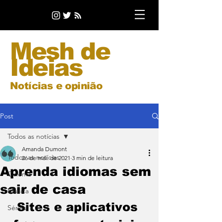
Mesh de
Ideias
Notícias e opinião
Post
Todos as notícias
Amanda Dumont
Todos as notícias
26 de mai. de 2021
3 min de leitura
Aprenda idiomas sem
Cinema
sair de casa
Música
Sites e aplicativos 
Séries