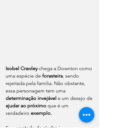
Isobel Crawley
 chega a Downton como 
uma espécie de 
forasteira
, sendo 
rejeitada pela família. Não obstante, 
essa personagem tem uma 
determinação invejável
 e um desejo de 
ajudar ao próximo
 que é um 
verdadeiro 
exemplo.
Essa 
vontade de ajudar
 é 
compartilhada por sua prima 
Sybil 