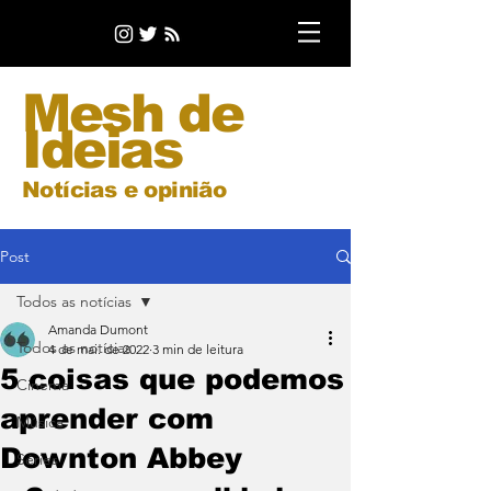
Mesh de
Ideias
Notícias e opinião
Post
Todos as notícias
Amanda Dumont
Todos as notícias
4 de mai. de 2022
3 min de leitura
5 coisas que podemos
Cinema
aprender com
Música
Downton Abbey
Séries