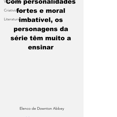
Com personalidades 
Variedades
fortes e moral 
Criatividade
imbatível, os 
Literatura
personagens da 
série têm muito a 
ensinar 
Elenco de Downton Abbey