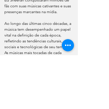
Ed Sheeran conquistaram milhões de 
fãs com suas músicas cativantes e suas 
presenças marcantes na mídia.
Ao longo das últimas cinco décadas, a 
música tem desempenhado um papel 
vital na definição de cada época, 
refletindo as tendências culturais, 
sociais e tecnológicas de seu tempo. 
As músicas mais tocadas de cada 
década não apenas nos transportam 
de volta ao passado, mas também nos 
lembram da intemporalidade e do 
poder duradouro da música em nossas 
vidas.
Música