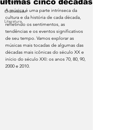
últimas cinco décadas
Variedades
A música é uma parte intrínseca da 
Criatividade
cultura e da história de cada década, 
Literatura
refletindo os sentimentos, as 
tendências e os eventos significativos 
de seu tempo. Vamos explorar as 
músicas mais tocadas de algumas das 
décadas mais icônicas do século XX e 
início do século XXI: os anos 70, 80, 90, 
2000 e 2010.