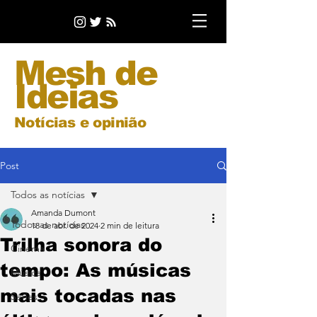
Mesh de
Ideias
Notícias e opinião
Post
Todos as notícias
Amanda Dumont
Todos as notícias
18 de abr. de 2024
2 min de leitura
Trilha sonora do
Cinema
tempo: As músicas
Música
mais tocadas nas
Séries