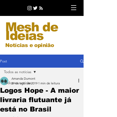
Mesh de
Ideias
Notícias e opinião
Post
Todos as notícias
Amanda Dumont
Todos as notícias
29 de ago. de 2019
1 min de leitura
Logos Hope - A maior
Cinema
livraria flutuante já
Música
está no Brasil
Séries