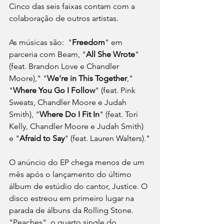
Cinco das seis faixas contam com a 
colaboração de outros artistas. 
As músicas são:  "
Freedom
" em 
parceria com Beam, "
All She Wrote
" 
(feat. Brandon Love e Chandler 
Moore)," "
We're in This Together
," 
"
Where You Go I Follow
" (feat. Pink 
Sweats, Chandler Moore e Judah 
Smith), "
Where Do I Fit In
" (feat. Tori 
Kelly, Chandler Moore e Judah Smith) 
e "
Afraid to Say
" (feat. Lauren Walters)."
O anúncio do EP chega menos de um 
mês após o lançamento do último 
álbum de estúdio do cantor, Justice. O 
disco estreou em primeiro lugar na 
parada de álbuns da Rolling Stone. 
"Peaches", o quarto single do 