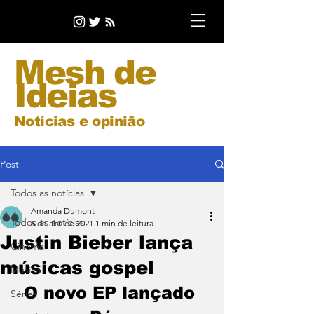
Mesh de
Ideias
Notícias e opinião
Post
Todos as notícias
Amanda Dumont
Todos as notícias
6 de abr. de 2021
1 min de leitura
Justin Bieber lança
Cinema
músicas gospel
Música
O novo EP lançado 
Séries