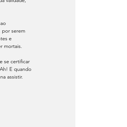
a validade, 
ao 
, por serem 
tes e 
r mortais.
se certificar 
 Ah! E quando 
 assistir. 