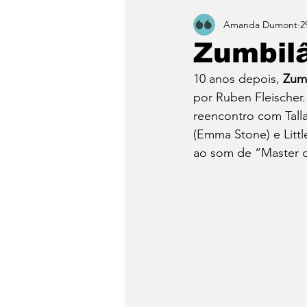
Amanda Dumont
2
Zumbilâ
10 anos depois, 
Zumb
por Ruben Fleischer
reencontro com Tall
(Emma Stone) e Littl
ao som de “Master o