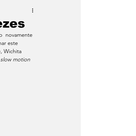
ezes
do  novamente 
ar este 
, Wichita 
 
slow motion