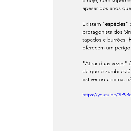
é hoje, com superme
apesar dos anos que
Existem "
espécies
" 
protagonista dos Si
tapados e burrões; 
oferecem um perigo 
"Atirar duas vezes" 
de que o zumbi está
estiver no cinema, nã
https://youtu.be/3iP9