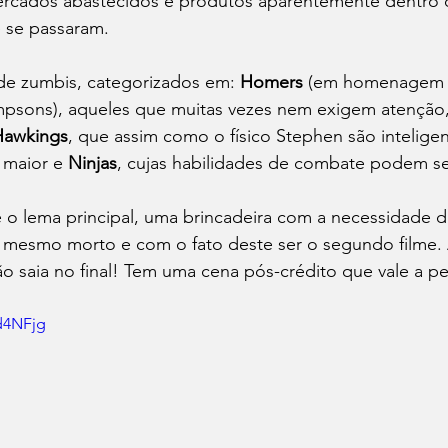
rcados abastecidos e produtos aparentemente dentro d
 se passaram.
de zumbis, categorizados em: 
Homers
 (em homenagem 
mpsons), aqueles que muitas vezes nem exigem atenção
Hawkings
, que assim como o físico Stephen são inteligen
maior e 
Ninjas
, cujas habilidades de combate podem se
é o lema principal, uma brincadeira com a necessidade de 
 mesmo morto e com o fato deste ser o segundo filme.
o saia no final! Tem uma cena pós-crédito que vale a pena
Rd4NFjg