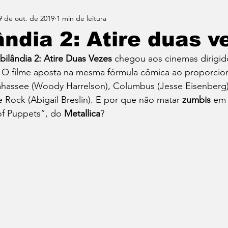
9 de out. de 2019
1 min de leitura
ndia 2: Atire duas v
ilândia 2: Atire Duas Vezes
 chegou aos cinemas dirigi
. O filme aposta na mesma fórmula cômica ao proporcion
ahassee (Woody Harrelson), Columbus (Jesse Eisenberg)
e Rock (Abigail Breslin). E por que não matar 
zumbis
 em
f Puppets”, do 
Metallica
? 