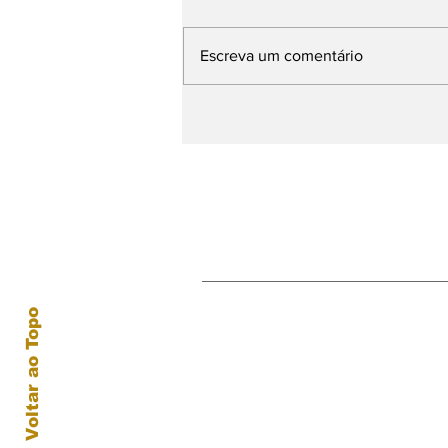
Escreva um comentário
O fascinante mundo da
produção de filmes de
animação
Receba nossas atual
Voltar ao Topo