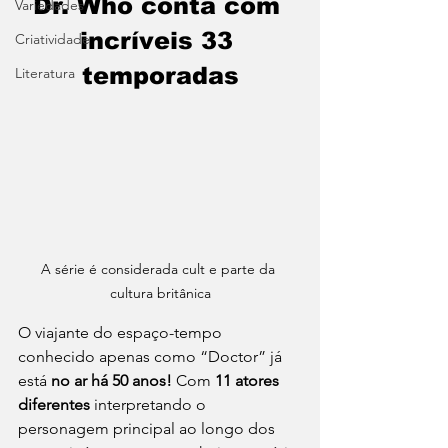
Dr. Who conta com 
Variedades
incríveis 33 
Criatividade
temporadas
Literatura
A série é considerada cult e parte da 
cultura britânica
O viajante do espaço-tempo 
conhecido apenas como “Doctor” já 
está 
no ar há 50 anos! 
Com 
11 atores 
diferentes
 interpretando o 
personagem principal ao longo dos 