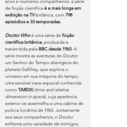
anos e inúmeros companheiros, a série 
de ficção científica 
é a mais longa em 
exibição na TV
 britânica, com 
798 
episódios e 33 temporadas
. 
Doctor Who
 é uma série de 
ficção 
científica britânica
, produzida e 
transmitida pela 
BBC desde 1963
. A 
série mostra as aventuras do Doutor, 
um Senhor do Tempo alienígena do 
planeta Gallifrey, que explora o 
universo em sua máquina do tempo, 
uma sensível nave espacial conhecida 
como 
TARDIS
 (
time and relative 
dimension in space
), cuja aparência 
exterior se assemelha a uma cabine de 
polícia londrina de 1963. Juntamente 
aos seus companheiros, o Doutor 
enfrenta uma variedade de inimigos, 