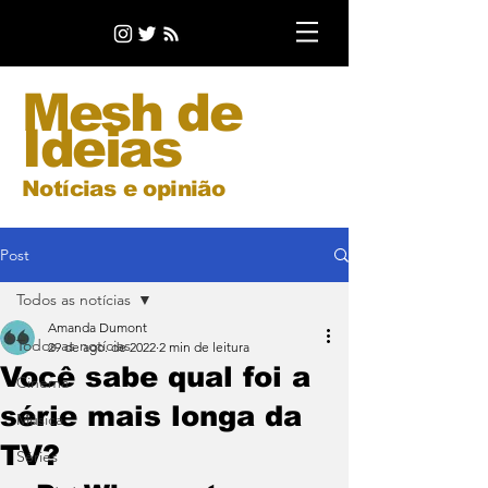
Mesh de
Ideias
Notícias e opinião
Post
Todos as notícias
Amanda Dumont
Todos as notícias
29 de ago. de 2022
2 min de leitura
Você sabe qual foi a
Cinema
série mais longa da
Música
TV?
Séries