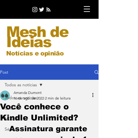
Mesh de
Ideias
Notícias e opinião
Post
Todos as notícias
Amanda Dumont
Todos as notícias
16 de ago. de 2022
2 min de leitura
Você conhece o
Cinema
Kindle Unlimited?
Música
Assinatura garante 
Séries