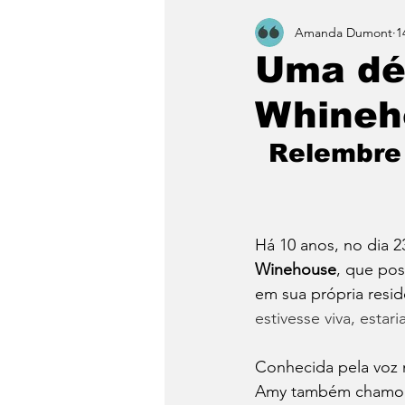
Amanda Dumont
1
Uma dé
Whineh
Relembre 
Há 10 anos, no dia 2
Winehouse
, que po
em sua própria resid
estivesse viva, esta
Conhecida pela voz 
Amy também chamou a