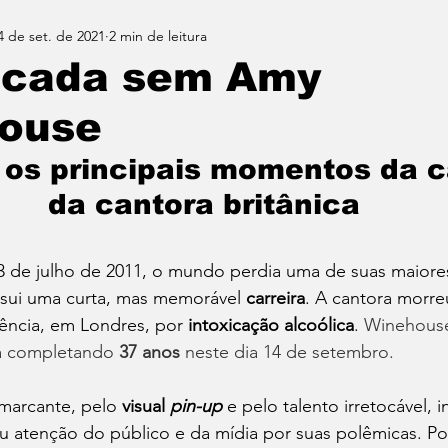
4 de set. de 2021
2 min de leitura
cada sem Amy
ouse
os principais momentos da ca
da cantora britânica
3 de julho de 2011, o mundo perdia uma de suas maiores 
ssui uma curta, mas memorável 
carreira
. A cantora morre
ência, em Londres, por 
intoxicação alcoólica
. 
Winehouse
ria completando 
37 anos
 neste dia 14 de setembro.
marcante, pelo 
visual
 pin-up
 e pelo talento irretocável, i
tenção do público e da mídia por suas polêmicas. Por a