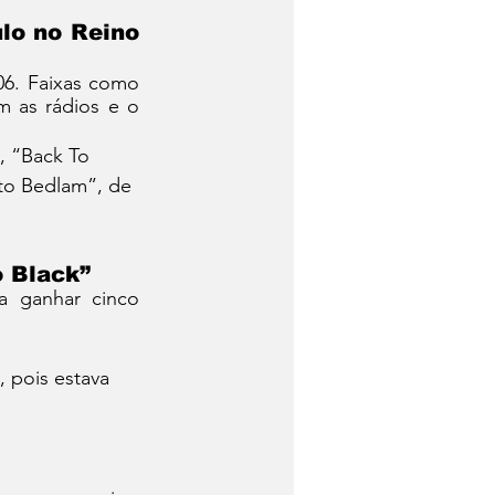
lo no Reino 
6. Faixas como 
 as rádios e o 
, “Back To 
to Bedlam”, de 
 Black”
Em fevereiro de 2008, a artista se tornou a primeira cantora britânica a ganhar cinco 
 pois estava 