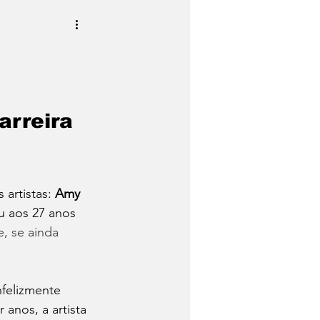
rreira 
artistas: 
Amy 
u aos 27 anos 
, se ainda 
nfelizmente 
nos, a artista 