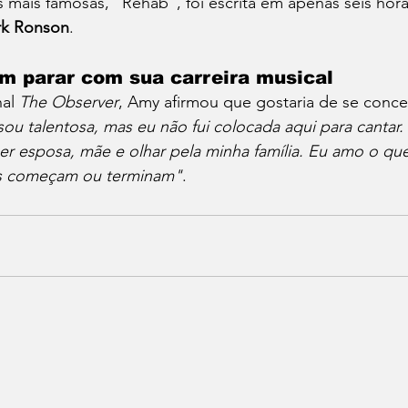
mais famosas, "Rehab", foi escrita em apenas seis hora
k Ronson
.
 parar com sua carreira musical 
al 
The Observer
, Amy afirmou que gostaria de se concen
sou talentosa, mas eu não fui colocada aqui para cantar. 
er esposa, mãe e olhar pela minha família. Eu amo o que
as começam ou terminam"
.