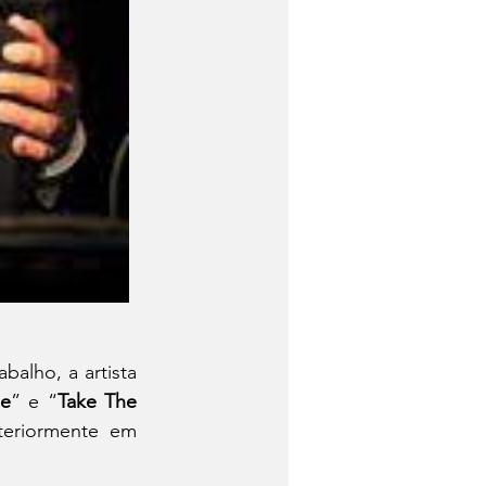
alho, a artista 
Me
” e “
Take The 
eriormente em 