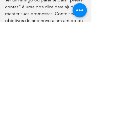
contas” é uma boa dica para ajudá-lo a 
manter suas promessas. Conte seus 
objetivos de ano novo a um amigo ou 
alguém da família, como sua esposa 
ou marido, por exemplo. Alguém em 
quem confie e que possa ajudá-lo a 
manter-se no caminho certo.
Um estudo conduzido pela 
professora Dra. Gail Matthews 
mostrou que os entrevistados 
tinham 42% mais probabilidade 
de atingir seus objetivos 
quando os escreviam. A taxa 
de sucesso para atingir os 
objetivos foi de 76% quando os 
participantes do estudo 