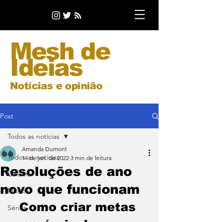
Mesh de
Ideias
Notícias e opinião
Post
Todos as notícias
Amanda Dumont
Todos as notícias
14 de jan. de 2022
3 min de leitura
Resoluções de ano
Cinema
novo que funcionam
Música
Como criar metas 
Séries