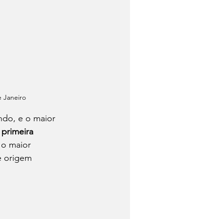
e Janeiro
do, e o maior 
 
primeira 
 o maior 
e origem 