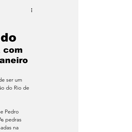
ido
a com 
Janeiro
de ser um 
ão do Rio de 
de Pedro 
As pedras 
sadas na 