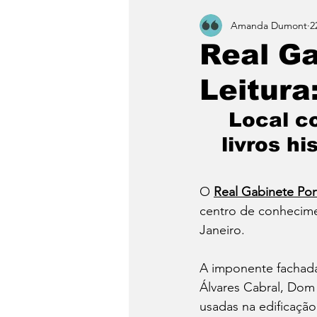
Amanda Dumont
2
Real Ga
Leitura
Local c
livros h
O 
Real Gabinete Por
centro de conhecime
Janeiro.  
A imponente fachada
Álvares Cabral, Dom
usadas na edificaçã