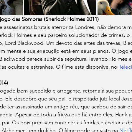
jogo das Sombras (Sherlock Holmes 2011)
assassinatos brutais aterroriza Londres, não demora mu
erlock Holmes e seu parceiro solucionador de crimes, o 
no, Lord Blackwood. Um devoto das artes das trevas, Bl
m mente e sua execução está em seus planos. O jogo e
ackwood parece subir da sepultura, levando Holmes e
s ocultas e estranhas. O filme está disponível no 
Telec
014)
ogado bem-sucedido e arrogante, retorna à sua pequen
e. Ele descobre que seu pai, o respeitado juiz local Jos
e ter assassinado um antigo réu, que acabou de sair da
adeia. Apesar de toda a frieza que há entre eles, Hank 
 pai. Os dois precisam curar certas feridas e aceitar a 
Alzheimer, tem do filho. O filme pode ser visto na 
Netfli