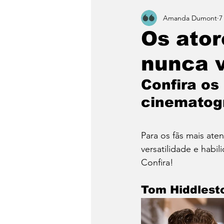
Amanda Dumont
7
Os ato
nunca v
Confira os
cinematogr
Para os fãs mais ate
versatilidade e habi
Confira! 
Tom Hiddlest