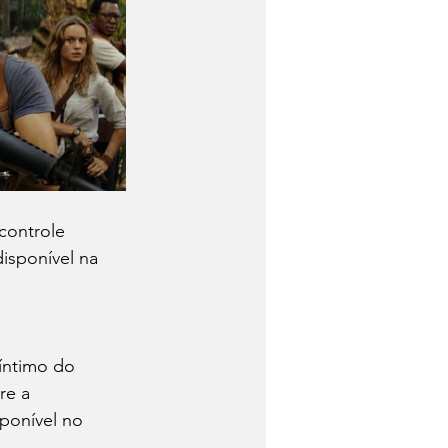
controle 
disponível na 
 íntimo do 
re a 
ponível no 