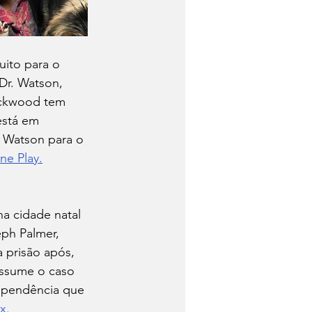
ito para o 
Dr. Watson, 
ackwood tem 
stá em 
 Watson para o 
ine Play.
a cidade natal 
eph Palmer, 
 prisão após, 
assume o caso 
dependência que 
x.