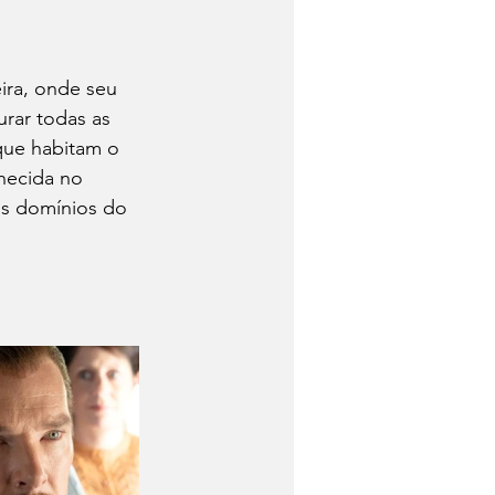
ira, onde seu 
rar todas as 
que habitam o 
hecida no 
os domínios do 