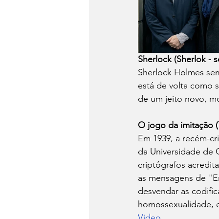
Sherlock (Sherlok - s
Sherlock Holmes se
está de volta como s
de um jeito novo, m
O jogo da imitação (
Em 1939, a recém-cri
da Universidade de 
criptógrafos acredit
as mensagens de "En
desvendar as codific
homossexualidade, e 
Video.