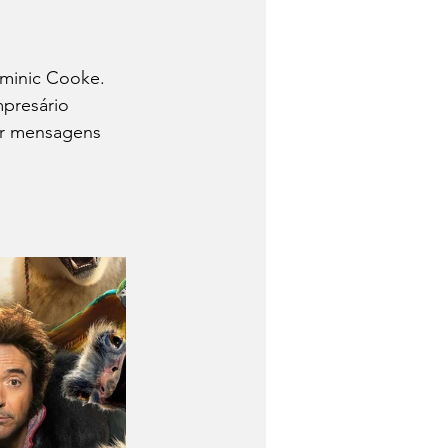
ominic Cooke. 
presário 
gar mensagens 