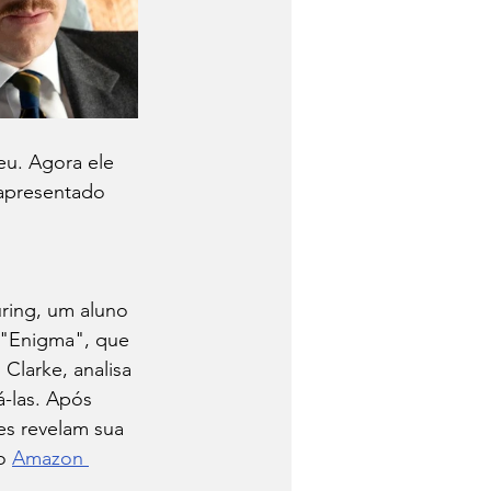
u. Agora ele 
 apresentado 
uring, um aluno 
 "Enigma", que 
Clarke, analisa 
-las. Após 
es revelam sua 
o 
Amazon 