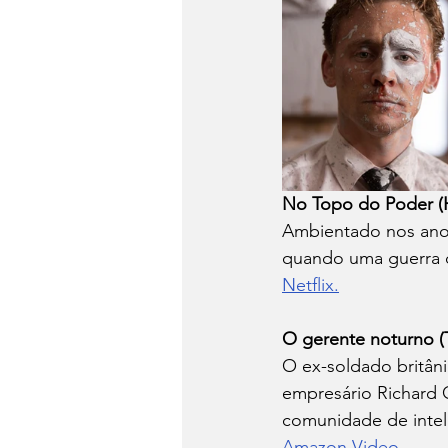
No Topo do Poder (H
Ambientado nos anos
quando uma guerra de
Netflix.
O gerente noturno (
O ex-soldado britânic
empresário Richard O
comunidade de inteli
Amazon Video
. 