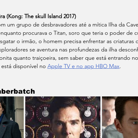
ra (Kong: The skull Island 2017)
com um grupo de desbravadores até a mítica Ilha da Cave
quanto procurava o Titan, soro que teria o poder de cu
gatar o irmão, o homem precisa enfrentar as criaturas 
xploradores se aventura nas profundezas da ilha descon
bonita quanto traiçoeira, sem saber que está entrando n
 está disponível no 
Apple TV e no app HBO Max
. 
mberbatch