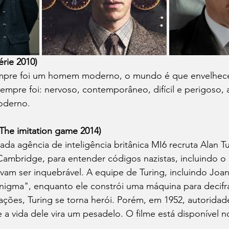
érie 2010)
mpre foi um homem moderno, o mundo é que envelhece
empre foi: nervoso, contemporâneo, difícil e perigoso,
oderno.
The imitation game 2014)
ada agência de inteligência britânica MI6 recruta Alan T
Cambridge, para entender códigos nazistas, incluindo o
avam ser inquebrável. A equipe de Turing, incluindo Joan 
igma", enquanto ele constrói uma máquina para decifrá
ações, Turing se torna herói. Porém, em 1952, autoridad
a vida dele vira um pesadelo. O filme está disponível n