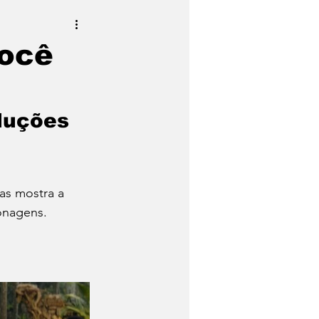
você
duções 
as mostra a 
onagens. 