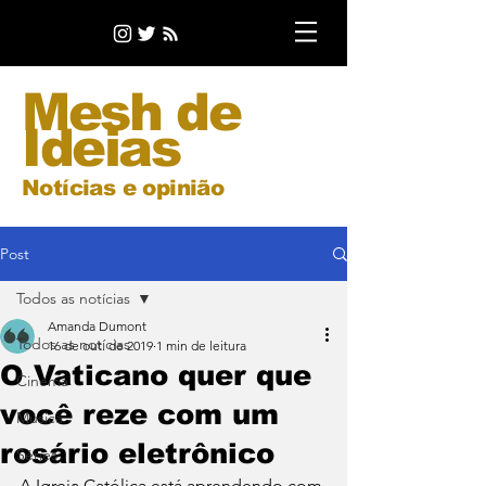
Mesh de
Ideias
Notícias e opinião
Post
Todos as notícias
Amanda Dumont
Todos as notícias
16 de out. de 2019
1 min de leitura
O Vaticano quer que
Cinema
você reze com um
Música
rosário eletrônico
Séries
A Igreja Católica está aprendendo com 