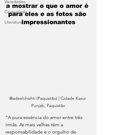
Variedades
a mostrar o que o amor é 
Criatividade
para eles e as fotos são 
impressionantes
Literatura
@adeelchishti (Paquistão) | Cidade Kasur 
Punjab, Paquistão
"A pura essência do amor entre três 
irmãs. As mais velhas têm a 
responsabilidade e o orgulho de 