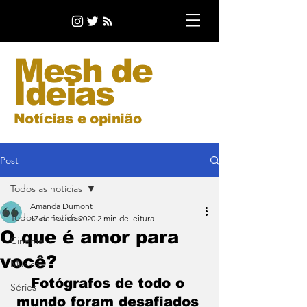
Mesh de
Ideias
Notícias e opinião
Post
Todos as notícias
Amanda Dumont
Todos as notícias
17 de fev. de 2020
2 min de leitura
O que é amor para
Cinema
você?
Música
Fotógrafos de todo o 
Séries
mundo foram desafiados 