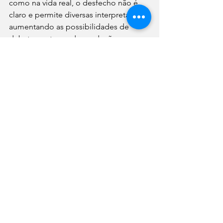
como na vida real, o desfecho não é 
claro e permite diversas interpretações, 
aumentando as possibilidades de 
debate em torno da produção. 
O Poço está disponível na 
Netflix
. 
Cinema
Ver tudo
Posts recentes