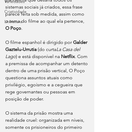
Variedades
sistemas sociais já criados, essa frase 
Criatividade
parece feita sob medida, assim como 
o tema do filme ao qual ela pertence, 
Literatura
O Poço
. 
O filme espanhol é dirigido por 
Galder 
Gaztelu-Urrutia
 (do curta
La Casa del 
Lago
) e está disponível na 
Netflix
. Com 
a premissa de acompanhar um detento 
dentro de uma prisão vertical, O Poço 
questiona assuntos atuais como 
privilégio, egoísmo e a cegueira que 
rege governantes ou pessoas em 
posição de poder. 
O sistema da prisão mostra uma 
realidade cruel: organizada em níveis, 
somente os prisioneiros do primeiro 