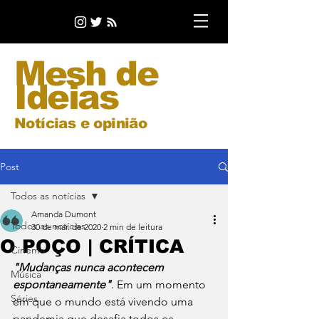
Mesh de
Ideias
Notícias e opinião
Post
Todos as notícias
Amanda Dumont
Todos as notícias
30 de mar. de 2020
2 min de leitura
O POÇO | CRÍTICA
Cinema
"Mudanças nunca acontecem 
Música
espontaneamente"
. Em um momento 
Séries
em que o mundo está vivendo uma 
pandemia que desafia todos os 