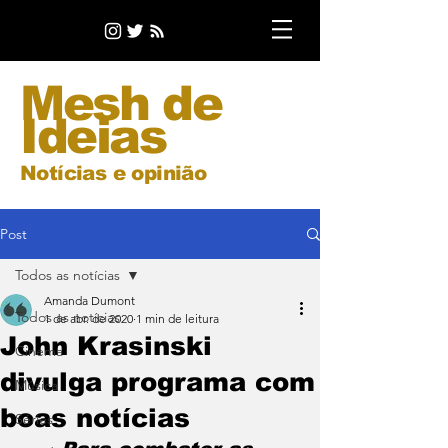
Mesh de
Ideias
Notícias e opinião
Post
Todos as notícias
Amanda Dumont
Todos as notícias
1 de abr. de 2020
1 min de leitura
John Krasinski
Cinema
divulga programa com
Música
boas notícias
Séries