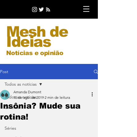
Mesh de
Ideias
Notícias e opinião
Post
Todos as notícias
Amanda Dumont
Todos as notícias
15 de ago. de 2019
2 min de leitura
Insônia? Mude sua
Cinema
rotina!
Música
Séries