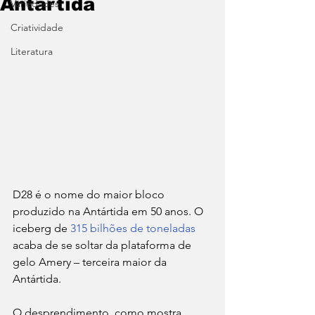
Antártida
Variedades
Criatividade
Literatura
D28 é o nome do maior bloco 
produzido na Antártida em 50 anos. O 
iceberg de 
315 bilhões de toneladas
acaba de se soltar da plataforma de 
gelo Amery – terceira maior da 
Antártida. 
O desprendimento, como mostra 