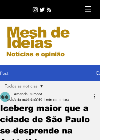
Mesh de
Ideias
Notícias e opinião
Post
Todos as notícias
Amanda Dumont
Todos as notícias
1 de out. de 2019
1 min de leitura
Iceberg maior que a
Cinema
cidade de São Paulo
Música
se desprende na
Séries