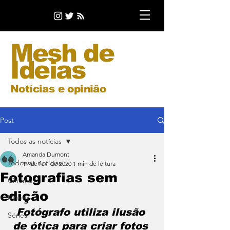
Mesh de
Ideias
Notícias e opinião
Post
Todos as notícias
Amanda Dumont
Todos as notícias
19 de fev. de 2020
1 min de leitura
Fotografias sem
Cinema
edição
Música
Fotógrafo utiliza ilusão 
Séries
de ótica para criar fotos 