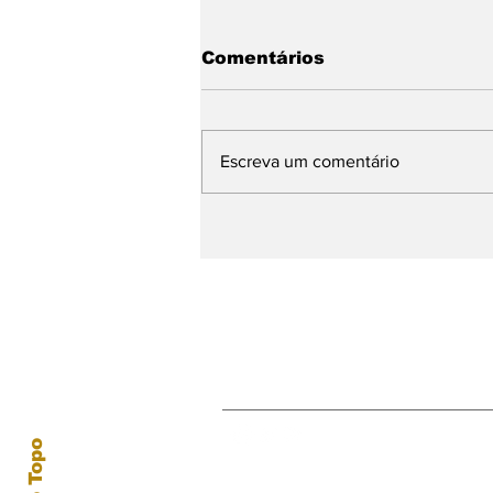
Comentários
Escreva um comentário
Everand: Uma
biblioteca infinita ao
alcance de todos
Receba nossas atual