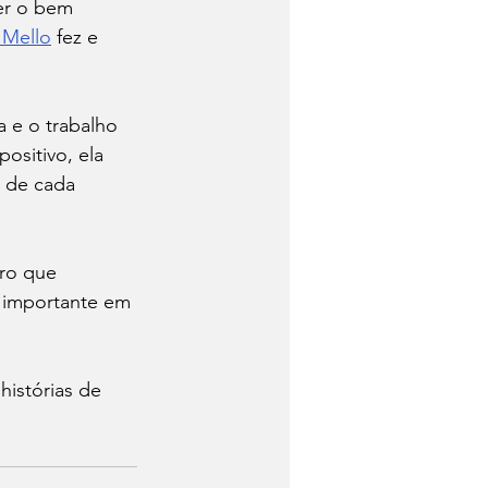
er o bem 
a Mello
 fez e 
 e o trabalho 
ositivo, ela 
 de cada 
uro que 
 importante em 
istórias de 