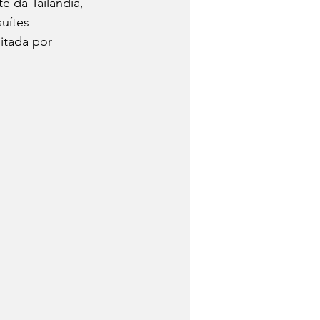
e da Tailândia, 
suítes 
itada por 