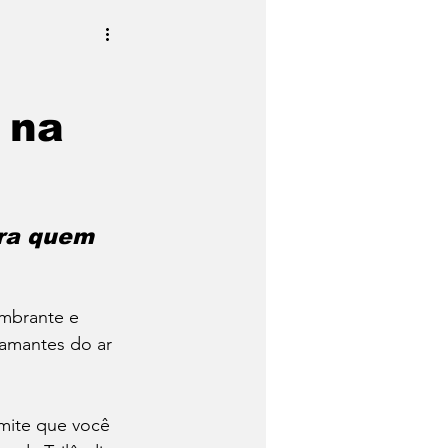
 na
ra quem 
umbrante e 
 amantes do ar 
rmite que você 