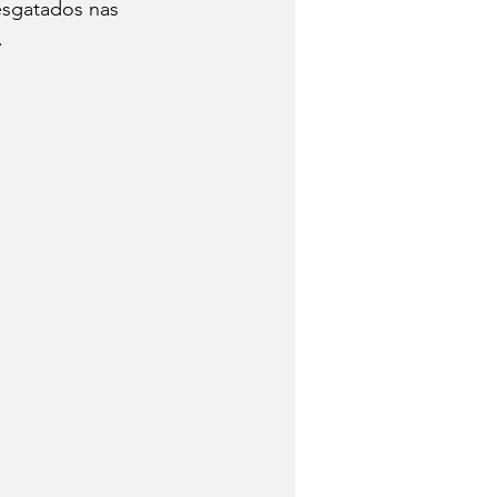
esgatados nas 
.