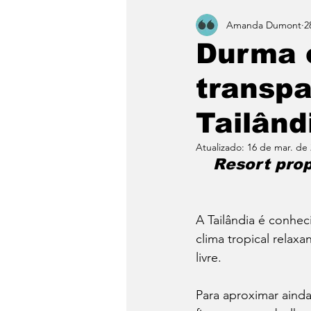
Amanda Dumont
2
Durma 
transpa
Tailând
Atualizado:
16 de mar. de
Resort prop
A Tailândia é conhe
clima tropical relaxa
livre. 
Para aproximar ainda