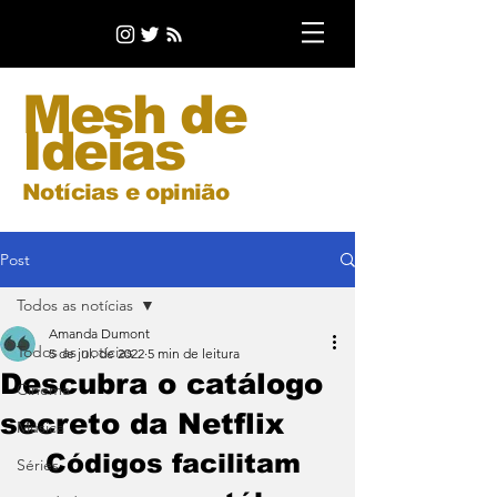
Mesh de
Ideias
Notícias e opinião
Post
Todos as notícias
Amanda Dumont
Todos as notícias
5 de jul. de 2022
5 min de leitura
Descubra o catálogo
Cinema
secreto da Netflix
Música
Códigos facilitam 
Séries