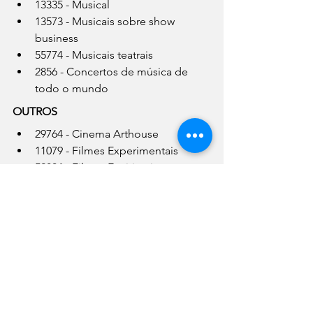
13335 - Musical
13573 - Musicais sobre show 
business
55774 - Musicais teatrais
2856 - Concertos de música de 
todo o mundo
OUTROS
29764 - Cinema Arthouse
11079 - Filmes Experimentais
52804 - Filmes Espirituais
6998 - Histórias satânicas
FILMES ROMÂNTICOS (8883)
31273 - Filmes Românticos 
Clássicos
36103 - Romances excêntricos
5475 - Comédias românticas
1255 - Dramas românticos