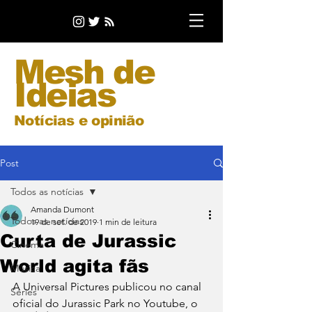
Mesh de
Ideias
Notícias e opinião
Post
Todos as notícias
Amanda Dumont
Todos as notícias
19 de set. de 2019
1 min de leitura
Curta de Jurassic
Cinema
World agita fãs
Música
A Universal Pictures publicou no canal 
Séries
oficial do Jurassic Park no Youtube, o 