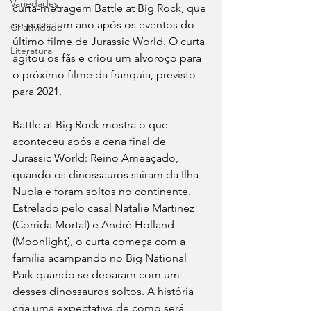
Variedades
curta-metragem Battle at Big Rock, que 
se passa um ano após os eventos do 
Criatividade
último filme de Jurassic World. O curta 
Literatura
agitou os fãs e criou um alvoroço para 
o próximo filme da franquia, previsto 
para 2021. 
Battle at Big Rock mostra o que 
aconteceu após a cena final de 
Jurassic World: Reino Ameaçado, 
quando os dinossauros saíram da Ilha 
Nubla e foram soltos no continente. 
Estrelado pelo casal Natalie Martinez 
(Corrida Mortal) e André Holland 
(Moonlight), o curta começa com a 
família acampando no Big National 
Park quando se deparam com um 
desses dinossauros soltos. A história 
cria uma expectativa de como será 