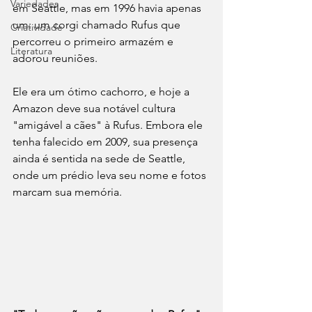
Variedades
em Seattle, mas em 1996 havia apenas 
um: um corgi chamado Rufus que 
Criatividade
percorreu o primeiro armazém e 
Literatura
adorou reuniões. 
Ele era um ótimo cachorro, e hoje a 
Amazon deve sua notável cultura 
"amigável a cães" à Rufus. Embora ele 
tenha falecido em 2009, sua presença 
ainda é sentida na sede de Seattle, 
onde um prédio leva seu nome e fotos 
marcam sua memória.