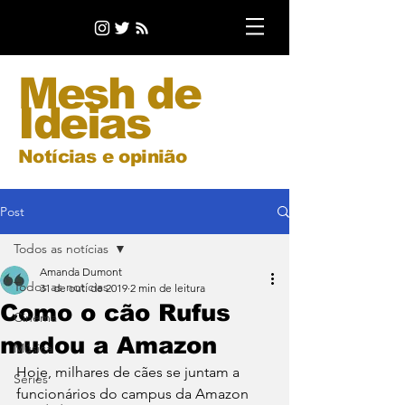
Mesh de
Ideias
Notícias e opinião
Post
Todos as notícias
Amanda Dumont
Todos as notícias
31 de out. de 2019
2 min de leitura
Como o cão Rufus
Cinema
mudou a Amazon
Música
Hoje, milhares de cães se juntam a 
Séries
funcionários do campus da Amazon 