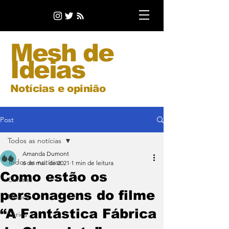
Mesh de
Ideias
Notícias e opinião
Post
Todos as notícias
Amanda Dumont
Todos as notícias
6 de mai. de 2021
1 min de leitura
Como estão os
Cinema
personagens do filme
Música
“A Fantástica Fábrica
Séries