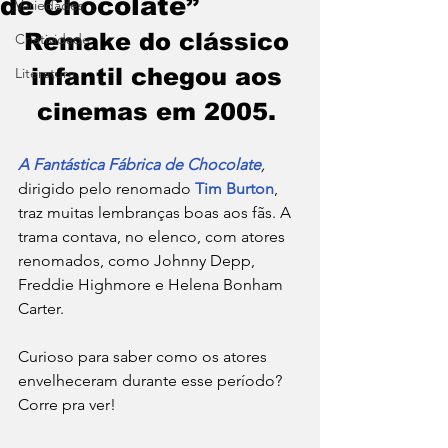
de Chocolate”
Variedades
Remake do clássico 
Criatividade
infantil chegou aos 
Literatura
cinemas em 2005. 
A Fantástica Fábrica de Chocolate
, 
dirigido pelo renomado 
Tim Burton
, 
traz muitas lembranças boas aos fãs. A 
trama contava, no elenco, com atores 
renomados, como Johnny Depp, 
Freddie Highmore e Helena Bonham 
Carter. 
Curioso para saber como os atores 
envelheceram durante esse período? 
Corre pra ver! 