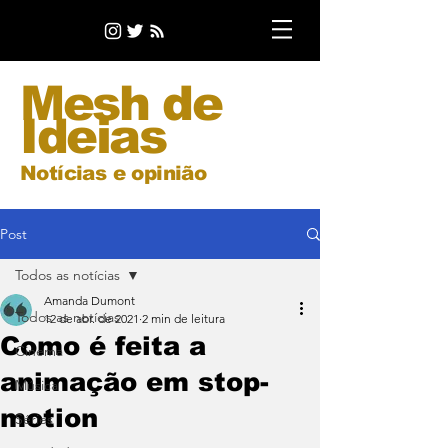
Mesh de
Ideias
Notícias e opinião
Post
Todos as notícias
Amanda Dumont
Todos as notícias
12 de abr. de 2021
2 min de leitura
Como é feita a
Cinema
animação em stop-
Música
motion
Séries