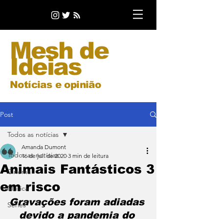
Mesh de
Ideias
Notícias e opinião
Post
Todos as notícias
Amanda Dumont
Todos as notícias
16 de jul. de 2020
3 min de leitura
Animais Fantásticos 3
Cinema
em risco
Música
Gravações foram adiadas 
Séries
devido a pandemia do 