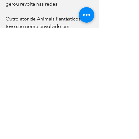
gerou revolta nas redes. 
Outro ator de Animais Fantásticos que 
teve seu nome envolvido em 
controvérsia foi Erza Miller, intérprete 
de Credence Barebone. Erza apareceu 
em um vídeo sufocando uma fã, no 
que teria sido uma aparente 
brincadeira a pedido da menina.   
Tendo em vista toda essa publicidade 
negativa, talvez seja uma boa ideia a 
Warner Bros adiar por um tempo as 
gravações do terceiro longa. 
Cinema