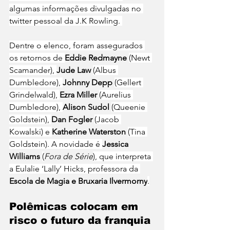
algumas informações divulgadas no 
twitter pessoal da J.K Rowling. 
Dentre o elenco, foram assegurados 
os retornos de 
Eddie Redmayne 
(Newt 
Scamander), 
Jude Law 
(Albus 
Dumbledore), 
Johnny Depp 
(Gellert 
Grindelwald), 
Ezra Miller 
(Aurelius 
Dumbledore), 
Alison Sudol 
(Queenie 
Goldstein), 
Dan Fogler 
(Jacob 
Kowalski) e 
Katherine Waterston 
(Tina 
Goldstein). A novidade é 
Jessica 
Williams 
(
Fora de Série
), que interpreta 
a Eulalie ‘Lally’ Hicks, professora da 
Escola de Magia e Bruxaria Ilvermorny
.
Polêmicas colocam em 
risco o futuro da franquia