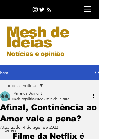
Mesh de
Ideias
Notícias e opinião
Post
Todos as notícias
Amanda Dumont
Todos as notícias
3 de ago. de 2022
2 min de leitura
Afinal, Continência ao
Cinema
Amor vale a pena?
Música
Atualizado:
4 de ago. de 2022
Séries
Filme da Netflix é 