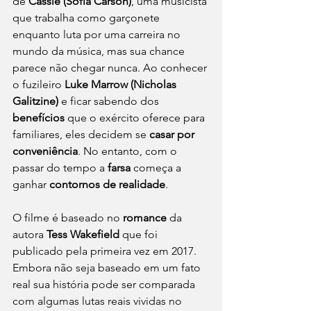
de 
Cassie (Sofia Carson)
, uma musicista 
que trabalha como garçonete 
enquanto luta por uma carreira no 
mundo da música, mas sua chance 
parece não chegar nunca. Ao conhecer 
o fuzileiro 
Luke Marrow (Nicholas 
Galitzine) 
e ficar sabendo dos 
benefícios
 que o exército oferece para 
familiares, eles decidem se 
casar por 
conveniência
. No entanto, com o 
passar do tempo a 
farsa
 começa a 
ganhar 
contornos de realidade
. 
O filme é baseado no 
romance
 da 
autora 
Tess Wakefield
 que foi 
publicado pela primeira vez em 2017. 
Embora não seja baseado em um fato 
real sua história pode ser comparada 
com algumas lutas reais vividas no 