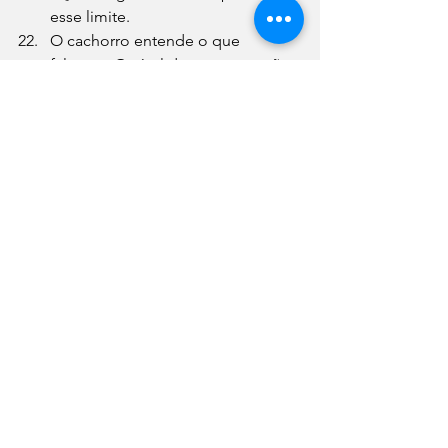
esse limite.
O cachorro entende o que 
falamos.
 O nível de compreensão 
deles é totalmente diferente, 
claro, mas ainda assim eles são 
capazes de associar algumas 
palavras, como o seu próprio 
nome e comandos básicos de 
treinamento
Se você não sabe 
quantas horas 
um cachorro dorme por dia
: 
chegou a hora da verdade. Um 
cão adulto costuma dormir entre 
12 e 14 horas por dia.
Às vezes um cãozinho fica boa 
parte do tempo com a boca 
aberta porque é assim que ele 
troca o calor necessário para se 