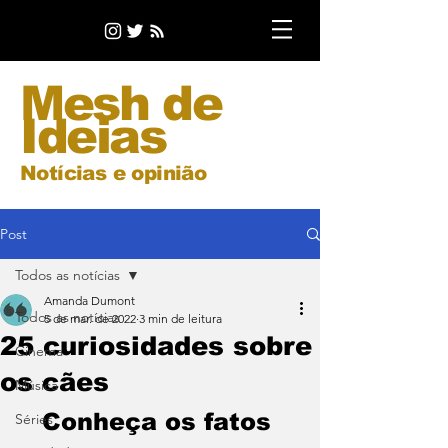
Mesh de
Ideias
Notícias e opinião
Post
Todos as notícias
Amanda Dumont
Todos as notícias
5 de mar. de 2022
3 min de leitura
25 curiosidades sobre
Cinema
os cães
Música
Conheça os fatos 
Séries